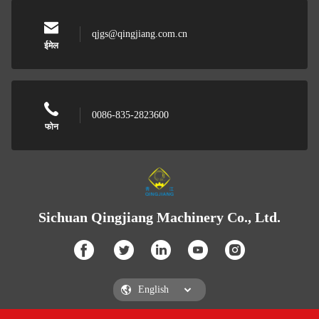
qjgs@qingjiang.com.cn
ईमेल
0086-835-2823600
फोन
Sichuan Qingjiang Machinery Co., Ltd.