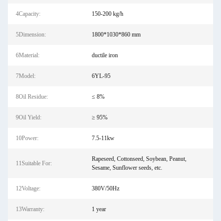
4Capacity:
150-200 kg/h
5Dimension:
1800*1030*860 mm
6Material:
ductile iron
7Model:
6YL-95
8Oil Residue:
≤ 8%
9Oil Yield:
≥ 95%
10Power:
7.5-11kw
Rapeseed, Cottonseed, Soybean, Peanut,
11Suitable For:
Sesame, Sunflower seeds, etc.
12Voltage:
380V/50Hz
13Warranty:
1 year