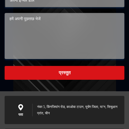
प्रस्तुत
नंबर 5, किंगजियांग रोड, काओबा टाउन, युचेंग जिला, या'न, सिचुआन
प्रांत, चीन
पता