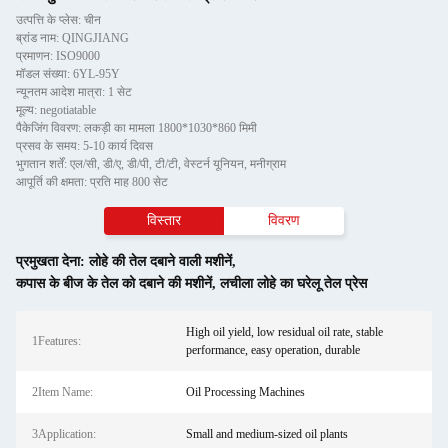
उत्पत्ति के प्लेस: चीन
ब्रांड नाम: QINGJIANG
प्रमाणन: ISO9000
मॉडल संख्या: 6YL-95Y
न्यूनतम आदेश मात्रा: 1 सेट
मूल्य: negotiatable
पैकेजिंग विवरण: लकड़ी का मामला 1800*1030*860 मिमी
प्रसव के समय: 5-10 कार्य दिवस
भुगतान शर्तें: एल/सी, डी/ए, डी/पी, टी/टी, वेस्टर्न यूनियन, मनीग्राम
आपूर्ति की क्षमता: प्रति माह 800 सेट
विस्तार
विवरण
प्रमुखता देना:
लोहे की तेल दबाने वाली मशीनें
,
कपास के बीज के तेल को दबाने की मशीनें
,
लचीला लोहे का घरेलू तेल प्रेस
High oil yield, low residual oil rate, stable
1Features:
performance, easy operation, durable
2Item Name:
Oil Processing Machines
3Application:
Small and medium-sized oil plants