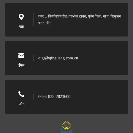
नंबर 5, किंगजियांग रोड, काओबा टाउन, युचेंग जिला, या'न, सिचुआन
प्रांत, चीन
पता
qjgs@qingjiang.com.cn
ईमेल
0086-835-2823600
फोन