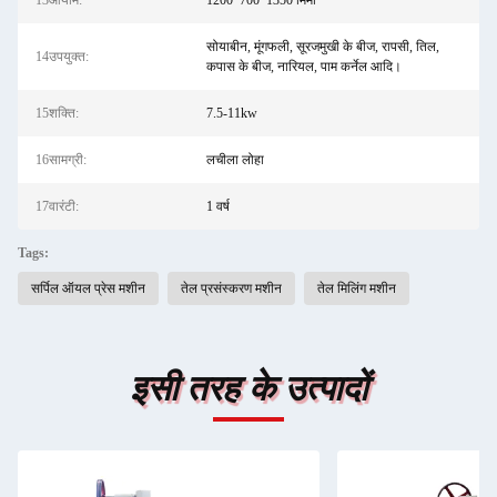
13आयाम:
1200*700*1350 मिमी
सोयाबीन, मूंगफली, सूरजमुखी के बीज, रापसी, तिल,
14उपयुक्त:
कपास के बीज, नारियल, पाम कर्नेल आदि।
15शक्ति:
7.5-11kw
16सामग्री:
लचीला लोहा
17वारंटी:
1 वर्ष
Tags:
सर्पिल ऑयल प्रेस मशीन
तेल प्रसंस्करण मशीन
तेल मिलिंग मशीन
इसी तरह के उत्पादों