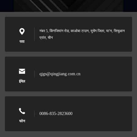
नंबर 5, किंगजियांग रोड, काओबा टाउन, युचेंग जिला, या'न, सिचुआन
प्रांत, चीन
पता
qjgs@qingjiang.com.cn
ईमेल
0086-835-2823600
फोन