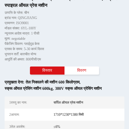
स्पाइरल ऑयल प्रेस मशीन
उत्पत्ति के प्लेस: चीन
ब्रांड नाम: QINGJIANG
प्रमाणन: ISO9001
मॉडल संख्या: 6YL-100Y
न्यूनतम आदेश मात्रा: 1 पीसी
मूल्य: negotiable
पैकेजिंग विवरण: प्लाईवुड केस
प्रसव के समय: 5-30 कार्य दिवस
भुगतान शर्तें: बातचीत योग्य
आपूर्ति की क्षमता: 800पीसी/एम
विस्तार
विवरण
प्रमुखता देना:
तेल निकालने की मशीन 600 किलोग्राम
,
स्क्रू ऑयल प्रेसिंग मशीन 600kg
,
380V स्क्रू ऑयल प्रेसिंग मशीन
1वस्तु का नाम:
सर्पिल ऑयल प्रेस मशीन
2आयाम:
1710*1230*1380 मिमी
3तेल अवशेष:
≤6%