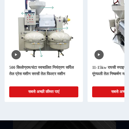
500 किलोग्राम/घंटा स्वचालित नियंत्रण सर्पिल
11-15kw रापसी स्पाइरल
तेल प्रेस मशीन सरसों तेल फिल्टर मशीन
मूंगफली तेल निष्कर्षण मशीन
सबसे अच्छी कीमत पाएं
सबसे अच्छी 