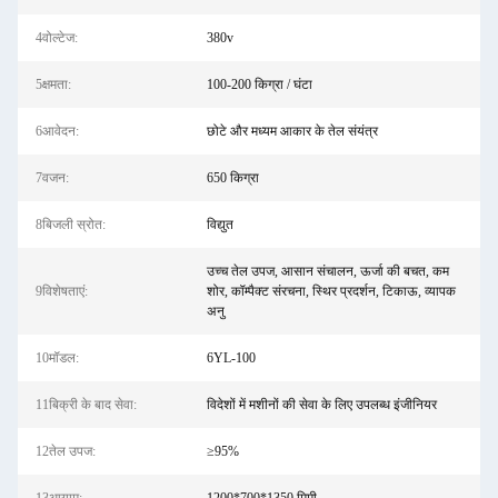
4वोल्टेज:
380v
5क्षमता:
100-200 किग्रा / घंटा
6आवेदन:
छोटे और मध्यम आकार के तेल संयंत्र
7वजन:
650 किग्रा
8बिजली स्रोत:
विद्युत
उच्च तेल उपज, आसान संचालन, ऊर्जा की बचत, कम
9विशेषताएं:
शोर, कॉम्पैक्ट संरचना, स्थिर प्रदर्शन, टिकाऊ, व्यापक
अनु
10मॉडल:
6YL-100
11बिक्री के बाद सेवा:
विदेशों में मशीनों की सेवा के लिए उपलब्ध इंजीनियर
12तेल उपज:
≥95%