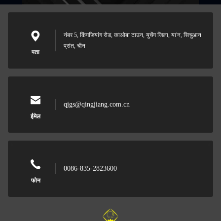
नंबर 5, किंगजियांग रोड, काओबा टाउन, युचेंग जिला, या'न, सिचुआन
प्रांत, चीन
पता
qjgs@qingjiang.com.cn
ईमेल
0086-835-2823600
फोन