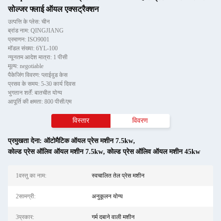
सोल्जर फ्लाई ऑयल एक्सट्रैक्शन
उत्पत्ति के प्लेस: चीन
ब्रांड नाम: QINGJIANG
प्रमाणन: ISO9001
मॉडल संख्या: 6YL-100
न्यूनतम आदेश मात्रा: 1 पीसी
मूल्य: negotiable
पैकेजिंग विवरण: प्लाईवुड केस
प्रसव के समय: 5-30 कार्य दिवस
भुगतान शर्तें: बातचीत योग्य
आपूर्ति की क्षमता: 800 पीसी/एम
विस्तार
विवरण
प्रमुखता देना:
ऑटोमैटिक ऑयल प्रेस मशीन 7.5kw
,
कोल्ड प्रेस ऑलिव ऑयल मशीन 7.5kw
,
कोल्ड प्रेस ऑलिव ऑयल मशीन 45kw
1वस्तु का नाम:
स्वचालित तेल प्रेस मशीन
2सामग्री:
अनुकूलन योग्य
3प्रकार:
गर्म दबाने वाली मशीन