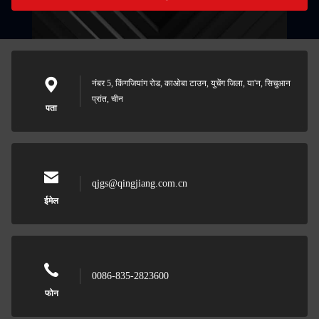
नंबर 5, किंगजियांग रोड, काओबा टाउन, युचेंग जिला, या'न, सिचुआन
प्रांत, चीन
पता
qjgs@qingjiang.com.cn
ईमेल
0086-835-2823600
फोन