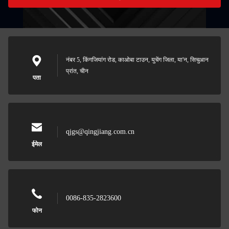
नंबर 5, किंगजियांग रोड, काओबा टाउन, युचेंग जिला, या'न, सिचुआन
प्रांत, चीन
पता
qjgs@qingjiang.com.cn
ईमेल
0086-835-2823600
फोन